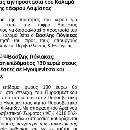
κας την προστασία του Καλαμά
ης τάφρου Λαψίστας
μα της ποιότητας του νερού για
ση από την τάφρο Λαψίστας
νου να διασφαλιστεί η προστασία του
 Καλαμά θέτει ο
Βασίλης Γιόγιακας
τησή του προς τους Υπουργούς
ών και Περιβάλλοντος & Ενέργειας.
τερα
Βασίλης Γιόγιακας:
ση επιδόματος 130 ευρώ στους
έστες σε Ηγουμενίτσα και
ες
ο επίδομα ύψους 130 ευρώ θα
ται στα στελέχη του Πυροσβεστικού
 που υπηρετούν στην Πυροσβεστική
α Ηγουμενίτσας και το Πυροσβεστικό
ο Φιλιατών. Με απόφαση του Αρχηγού
οσβεστικού Σώματος (ΦΕΚ 4018 Β’/2-
οι παραπάνω υπηρεσίες καθορίζονται
ύουσες «
εγγύτερα των συνόρων της
ικής μεθορίου και ως εκ τούτου οι