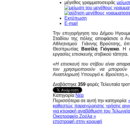
μέγεθος γραμματοσειράς
μείωσ
Εκτύπωση
E-mail
Την επιχορήγηση του Δήμου Ηγουμεν
Σταδίου της πόλης αποφάσισε ο Α
Αθλητισμού Γιάννης Βρούτσης, όπ
Θεσπρωτίας
Βασίλη Γιόγιακα
. Η 
εργασίες επισκευής στιβικού τάπητα.
«
Η επισκευή του στίβου είναι απαρ
τον χρησιμοποιούν να μπορούν 
Αναπληρωτή Υπουργό κ. Βρούτση.
»,
Διαβάστηκε
359
φορές
Τελευταία τρο
Κατηγορία
Νέα
Περισσότερα σε αυτή την κατηγορία:
καθεστώς παραχώρησης χρήσης αιγι
για κτιριακή αναβάθμιση του Τελωνε
Οικοτροφείο Ζούλα »
επιστροφή στην κορυφή