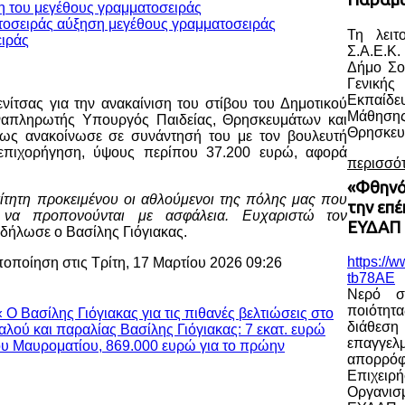
η του μεγέθους γραμματοσειράς
αύξηση μεγέθους γραμματοσειράς
Τη λειτ
Σ.Α.Ε.Κ.
Δήμο Σο
Γενική
Εκπαίδ
ίτσας για την ανακαίνιση του στίβου του Δημοτικού
Μάθηση
ναπληρωτής Υπουργός Παιδείας, Θρησκευμάτων και
Θρησκευ
ως ανακοίνωσε σε συνάντησή του με τον βουλευτή
επιχορήγηση, ύψους περίπου 37.200 ευρώ, αφορά
περισσό
«Φθηνό
αίτητη προκειμένου οι αθλούμενοι της πόλης μας που
την επ
να προπονούνται με ασφάλεια. Ευχαριστώ τον
ΕΥΔΑΠ 
 δήλωσε ο Βασίλης Γιόγιακας.
https://
ποποίηση στις Τρίτη, 17 Μαρτίου 2026 09:26
tb78AE
Νερό σ
ποιότητ
« Ο Βασίλης Γιόγιακας για τις πιθανές βελτιώσεις στο
διάθε
αλού και παραλίας
Βασίλης Γιόγιακας: 7 εκατ. ευρώ
επαγγελ
ίου Μαυροματίου, 869.000 ευρώ για το πρώην
απορρ
Επιχειρ
Οργανισ