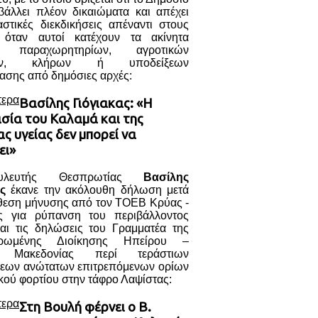
βάλλει πλέον δικαιώματα και απέχει
στικές διεκδικήσεις απέναντι στους
, όταν αυτοί κατέχουν τα ακίνητα
ι παραχωρητηρίων, αγροτικών
μών, κλήρων ή υποδείξεων
ασης από δημόσιες αρχές:
τερα
Βασίλης Γιόγιακας: «Η
σία του Καλαμά και της
ς υγείας δεν μπορεί να
ει»
λευτής Θεσπρωτίας
Βασίλης
ς
έκανε την ακόλουθη δήλωση μετά
άθεση μήνυσης από τον ΤΟΕΒ Κρύας -
ς για ρύπανση του περιβάλλοντος
αι τις δηλώσεις του Γραμματέα της
τρωμένης Διοίκησης Ηπείρου –
ς Μακεδονίας περί τεράστιων
εων ανώτατων επιτρεπόμενων ορίων
κού φορτίου στην τάφρο Λαψίστας:
τερα
Στη Βουλή φέρνει ο Β.