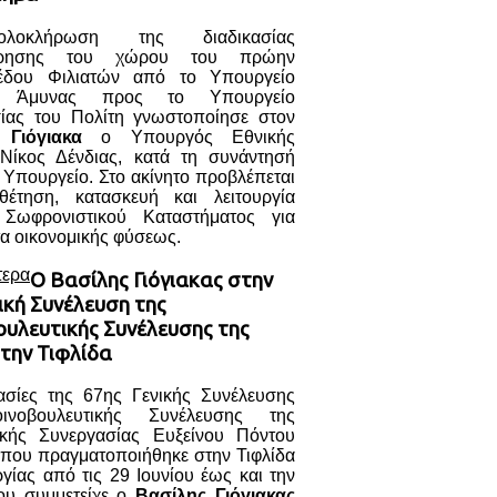
λοκλήρωση της διαδικασίας
ρησης του χώρου του πρώην
έδου Φιλιατών από το Υπουργείο
ς Άμυνας προς το Υπουργείο
ίας του Πολίτη γνωστοποίησε στον
 Γιόγιακα
ο Υπουργός Εθνικής
Νίκος Δένδιας, κατά τη συνάντησή
 Υπουργείο. Στο ακίνητο προβλέπεται
έτηση, κατασκευή και λειτουργία
 Σωφρονιστικού Καταστήματος για
α οικονομικής φύσεως.
τερα
Ο Βασίλης Γιόγιακας στην
ική Συνέλευση της
ουλευτικής Συνέλευσης της
την Τιφλίδα
γασίες της 67ης Γενικής Συνέλευσης
ινοβουλευτικής Συνέλευσης της
ικής Συνεργασίας Ευξείνου Πόντου
 που πραγματοποιήθηκε στην Τιφλίδα
γίας από τις 29 Ιουνίου έως και την
ου συμμετείχε ο
Βασίλης Γιόγιακας