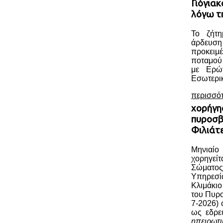
Γιόγια
λόγω τ
Το ζήτη
άρδευ
προκειμέ
ποταμού
με Ερώ
Εσωτερικ
περισσό
χορήγη
πυροσβ
Φιλιάτ
Μηνιαί
χορηγεί
Σώματος
Υπηρεσί
Κλιμάκι
του Πυρ
7-2026) 
ως εδρε
ηπειρωτ