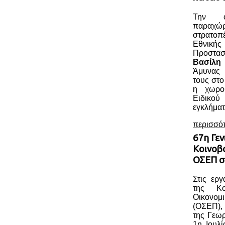
Την ο
παραχώ
στρατοπ
Εθνική
Προστασ
Βασίλη
Άμυνας 
τους στο
η χωροθ
Ειδικού
εγκλήματ
περισσό
67η Γεν
Κοινοβ
ΟΣΕΠ σ
Στις ερ
της Κο
Οικονομ
(ΟΣΕΠ),
της Γεωρ
1η Ιουλί