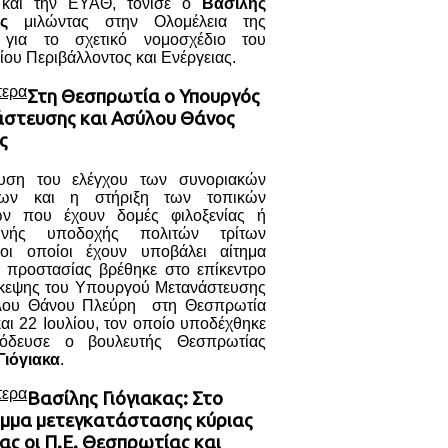
και την ΕΥΑΘ, τόνισε ο
Βασίλης
ς
μιλώντας στην Ολομέλεια της
 για το σχετικό νομοσχέδιο του
ου Περιβάλλοντος και Ενέργειας.
τερα
Στη Θεσπρωτία ο Υπουργός
στευσης και Ασύλου Θάνος
ς
υση του ελέγχου των συνοριακών
σεων και η στήριξη των τοπικών
ών που έχουν δομές φιλοξενίας ή
ινής υποδοχής πολιτών τρίτων
ι οποίοι έχουν υποβάλει αίτημα
ς προστασίας βρέθηκε στο επίκεντρο
σκεψης του Υπουργού Μετανάστευσης
λου Θάνου Πλεύρη στη Θεσπρωτία
και 22 Ιουλίου, τον οποίο υποδέχθηκε
νόδευσε ο βουλευτής Θεσπρωτίας
Γιόγιακα
.
τερα
Βασίλης Γιόγιακας: Στο
μμα μετεγκατάστασης κύριας
ας οι Π.Ε. Θεσπρωτίας και