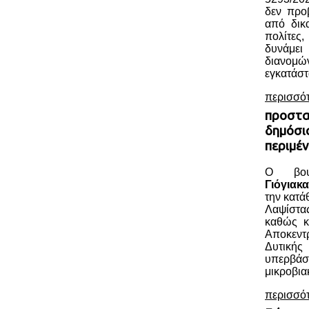
δεν προ
από δικα
πολίτες
δυνάμε
διανο
εγκατάστ
περισσό
προστα
δημόσια
περιμέν
Ο βου
Γιόγιακα
την κατ
Λαψίστα
καθώς κ
Αποκεν
Δυτική
υπερβάσ
μικροβια
περισσό