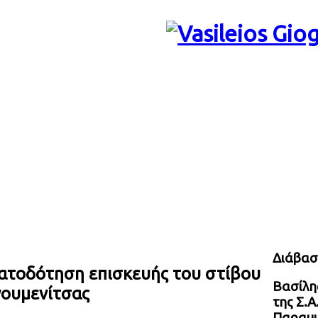
Διάβασ
ματοδότηση επισκευής του στίβου
Βασίλης
γουμενίτσας
της Σ.Α
Παραμυ