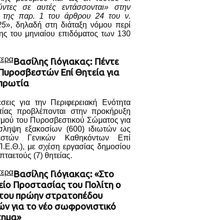
ύντες σε αυτές εντάσσονται» στην
) της παρ. 1 του άρθρου 24 του ν.
25
», δηλαδή στη διάταξη νόμου περί
ης του μηνιαίου επιδόματος των 130
τερα
Βασίλης Γιόγιακας: Πέντε
 Πυροσβεστών Επί Θητεία για
πρωτία
έσεις για την Περιφερειακή Ενότητα
ίας προβλέπονται στην προκήρυξη
σμού του Πυροσβεστικού Σώματος για
σληψη εξακοσίων (600) ιδιωτών ως
εστών Γενικών Καθηκόντων Επί
Π.Ε.Θ.), με σχέση εργασίας δημοσίου
πταετούς (7) θητείας.
τερα
Βασίλης Γιόγιακας: «Στο
είο Προστασίας του Πολίτη ο
του πρώην στρατοπέδου
ών για το νέο σωφρονιστικό
τημα»