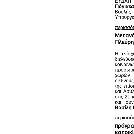
ΕΥΔΑΠ 
Γιόγιακα
Βουλής
Υπουργεί
περισσό
Μετανά
Πλεύρη
Η ενίσχ
διελεύ
κοινωνι
προσωρ
χωρών ο
διεθνού
της επί
και Ασύ
στις 21 
και συ
Βασίλη 
περισσό
πρόγρα
κατοικί