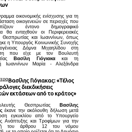
νων
ραμμα οικονομικής ενίσχυσης για τη
άσταση οικογενειών σε περιοχές που
τωπίζουν έντονο δημογραφικό
α θα ενταχθούν οι Περιφερειακές
ς Θεσπρωτίας και Ιωαννίνων, όπως
ηκε η Υπουργός Κοινωνικής Συνοχής
κογένειας Δόμνα Μιχαηλίδου στη
ηση που είχε με τον Βουλευτή
ωτίας
Βασίλη Γιόγιακα
και τη
τή Ιωαννίνων Μαρία - Αλεξάνδρα
τερα
Βασίλης Γιόγιακας: «Τέλος
ράλογες διεκδικήσεις
κών εκτάσεων από το κράτος»
λευτής Θεσπρωτίας
Βασίλης
ς
έκανε την ακόλουθη δήλωση μετά
οση εγκυκλίου από το Υπουργείο
ής Ανάπτυξης και Τροφίμων για την
γή του άρθρου 12 του νόμου
6, με το οποίο ορίζεται ότι το Δημόσιο