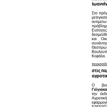
Ιωαννί
Στο πρόγ
μετεγκατ
αντιμε
πρόβλημ
Ενότητε
δεσμεύθ
και Οι
συνάντ
Θεσπρ
Βουλευ
Κεφάλα.
περισσό
στις πα
αγροτι
Ο βου
Γιόγιακα
την έκδ
Αγροτικ
εφαρμο
5293/202