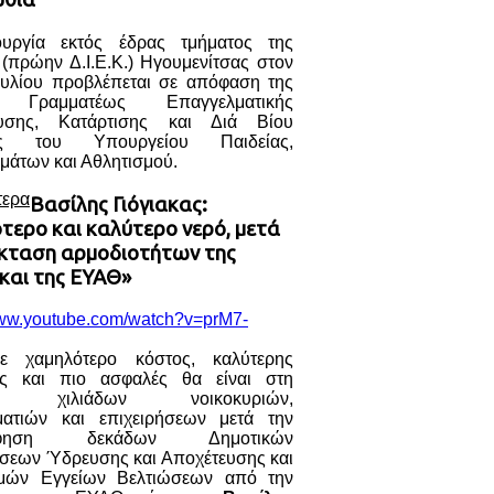
ουργία εκτός έδρας τμήματος της
 (πρώην Δ.Ι.Ε.Κ.) Ηγουμενίτσας στον
υλίου προβλέπεται σε απόφαση της
ς Γραμματέως Επαγγελματικής
ευσης, Κατάρτισης και Διά Βίου
ς του Υπουργείου Παιδείας,
μάτων και Αθλητισμού.
τερα
Βασίλης Γιόγιακας:
τερο και καλύτερο νερό, μετά
έκταση αρμοδιοτήτων της
και της ΕΥΑΘ»
www.youtube.com/watch?v=prM7-
ε χαμηλότερο κόστος, καλύτερης
ας και πιο ασφαλές θα είναι στη
ση χιλιάδων νοικοκυριών,
ματιών και επιχειρήσεων μετά την
όφηση δεκάδων Δημοτικών
ήσεων Ύδρευσης και Αποχέτευσης και
μών Εγγείων Βελτιώσεων από την