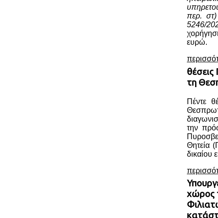
υπηρετο
περ. στ
5246/20
χορήγησ
ευρώ.
περισσό
θέσεις
τη Θεσ
Πέντε θ
Θεσπρωτ
διαγωνι
την πρό
Πυροσβ
Θητεία (
δικαίου ε
περισσό
Υπουργ
χώρος 
Φιλιατ
κατάσ