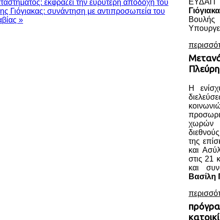
ΕΥΔΑΠ 
ταστήματος: εκφράζει την ευρύτερη αποδοχή του
Γιόγιακα
ης Γιόγιακας: συνάντηση με αντιπροσωπεία του
Βουλής
αβίας »
Υπουργεί
περισσό
Μετανά
Πλεύρη
Η ενίσχ
διελεύ
κοινωνι
προσωρ
χωρών ο
διεθνού
της επί
και Ασύ
στις 21 
και συ
Βασίλη 
περισσό
πρόγρα
κατοικί