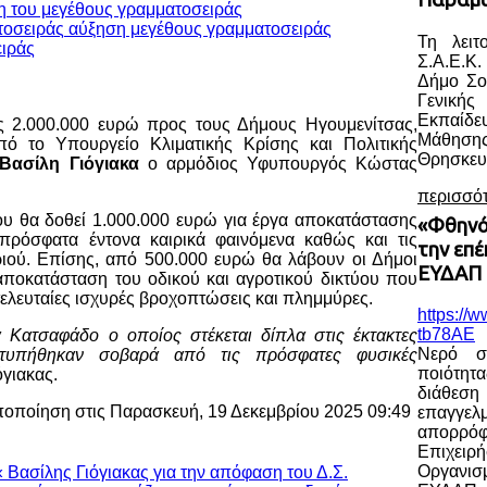
η του μεγέθους γραμματοσειράς
αύξηση μεγέθους γραμματοσειράς
Τη λειτ
Σ.Α.Ε.Κ.
Δήμο Σο
Γενική
Εκπαίδ
ς 2.000.000 ευρώ προς τους Δήμους Ηγουμενίτσας,
Μάθηση
πό το Υπουργείο Κλιματικής Κρίσης και Πολιτικής
Θρησκευ
Βασίλη Γιόγιακα
ο αρμόδιος Υφυπουργός Κώστας
περισσό
ου θα δοθεί 1.000.000 ευρώ για έργα αποκατάστασης
«Φθηνό
ρόσφατα έντονα καιρικά φαινόμενα καθώς και τις
την επ
ιού. Επίσης, από 500.000 ευρώ θα λάβουν οι Δήμοι
ΕΥΔΑΠ 
 αποκατάσταση του οδικού και αγροτικού δικτύου που
 τελευταίες ισχυρές βροχοπτώσεις και πλημμύρες.
https://
tb78AE
Κατσαφάδο ο οποίος στέκεται δίπλα στις έκτακτες
Νερό σ
υπήθηκαν σοβαρά από τις πρόσφατες φυσικές
ποιότητ
όγιακας.
διάθε
ποποίηση στις Παρασκευή, 19 Δεκεμβρίου 2025 09:49
επαγγελ
απορρ
Επιχειρ
Οργανισ
« Βασίλης Γιόγιακας για την απόφαση του Δ.Σ.