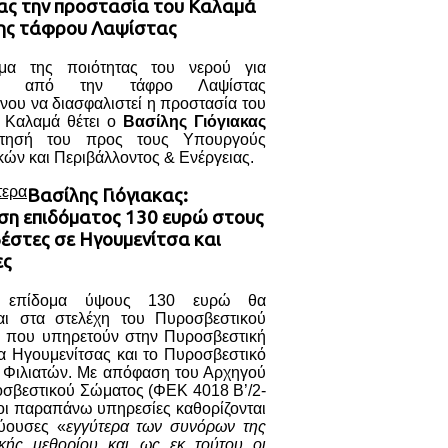
κας την προστασία του Καλαμά
ης τάφρου Λαψίστας
μα της ποιότητας του νερού για
ση από την τάφρο Λαψίστας
νου να διασφαλιστεί η προστασία του
 Καλαμά θέτει ο
Βασίλης Γιόγιακας
τησή του προς τους Υπουργούς
ών και Περιβάλλοντος & Ενέργειας.
τερα
Βασίλης Γιόγιακας:
ση επιδόματος 130 ευρώ στους
έστες σε Ηγουμενίτσα και
ες
ο επίδομα ύψους 130 ευρώ θα
ται στα στελέχη του Πυροσβεστικού
 που υπηρετούν στην Πυροσβεστική
α Ηγουμενίτσας και το Πυροσβεστικό
ο Φιλιατών. Με απόφαση του Αρχηγού
οσβεστικού Σώματος (ΦΕΚ 4018 Β’/2-
οι παραπάνω υπηρεσίες καθορίζονται
ύουσες «
εγγύτερα των συνόρων της
ικής μεθορίου και ως εκ τούτου οι