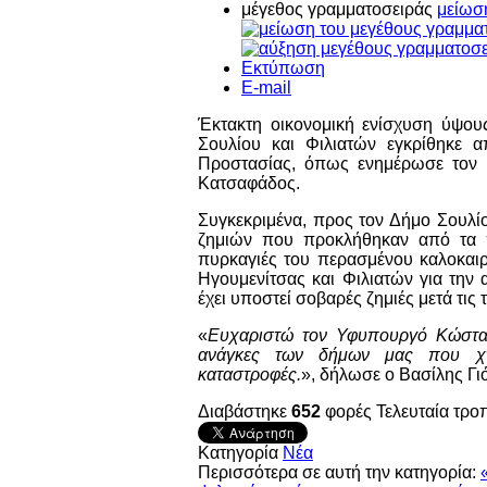
μέγεθος γραμματοσειράς
μείωσ
Εκτύπωση
E-mail
Έκτακτη οικονομική ενίσχυση ύψου
Σουλίου και Φιλιατών εγκρίθηκε α
Προστασίας, όπως ενημέρωσε τον
Κατσαφάδος.
Συγκεκριμένα, προς τον Δήμο Σουλί
ζημιών που προκλήθηκαν από τα π
πυρκαγιές του περασμένου καλοκαιρ
Ηγουμενίτσας και Φιλιατών για την
έχει υποστεί σοβαρές ζημιές μετά τις
«
Ευχαριστώ τον Υφυπουργό Κώστα 
ανάγκες των δήμων μας που χτ
καταστροφές.
», δήλωσε ο Βασίλης Γι
Διαβάστηκε
652
φορές
Τελευταία τρο
Κατηγορία
Νέα
Περισσότερα σε αυτή την κατηγορία: