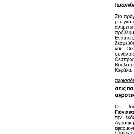
Ιωαννί
Στο πρόγ
μετεγκατ
αντιμε
πρόβλημ
Ενότητε
δεσμεύθ
και Οι
συνάντ
Θεσπρ
Βουλευ
Κεφάλα.
περισσό
στις πα
αγροτι
Ο βου
Γιόγιακα
την έκδ
Αγροτικ
εφαρμο
5293/202