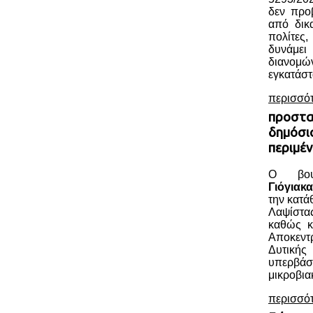
δεν προ
από δικα
πολίτες
δυνάμε
διανο
εγκατάστ
περισσό
προστα
δημόσια
περιμέν
Ο βου
Γιόγιακα
την κατ
Λαψίστα
καθώς κ
Αποκεν
Δυτική
υπερβάσ
μικροβια
περισσό