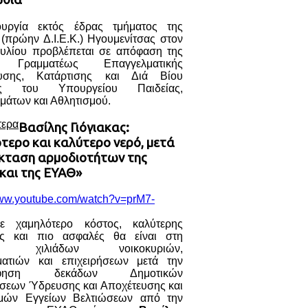
ουργία εκτός έδρας τμήματος της
 (πρώην Δ.Ι.Ε.Κ.) Ηγουμενίτσας στον
υλίου προβλέπεται σε απόφαση της
ς Γραμματέως Επαγγελματικής
ευσης, Κατάρτισης και Διά Βίου
ς του Υπουργείου Παιδείας,
μάτων και Αθλητισμού.
τερα
Βασίλης Γιόγιακας:
τερο και καλύτερο νερό, μετά
έκταση αρμοδιοτήτων της
και της ΕΥΑΘ»
www.youtube.com/watch?v=prM7-
ε χαμηλότερο κόστος, καλύτερης
ας και πιο ασφαλές θα είναι στη
ση χιλιάδων νοικοκυριών,
ματιών και επιχειρήσεων μετά την
όφηση δεκάδων Δημοτικών
ήσεων Ύδρευσης και Αποχέτευσης και
μών Εγγείων Βελτιώσεων από την