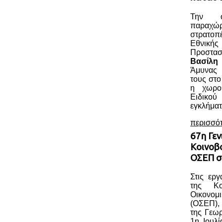
Την ο
παραχώ
στρατοπ
Εθνική
Προστασ
Βασίλη
Άμυνας 
τους στο
η χωροθ
Ειδικού
εγκλήματ
περισσό
67η Γεν
Κοινοβ
ΟΣΕΠ σ
Στις ερ
της Κο
Οικονομ
(ΟΣΕΠ),
της Γεωρ
1η Ιουλί