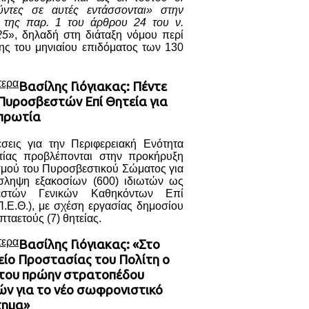
ύντες σε αυτές εντάσσονται» στην
) της παρ. 1 του άρθρου 24 του ν.
25
», δηλαδή στη διάταξη νόμου περί
ης του μηνιαίου επιδόματος των 130
τερα
Βασίλης Γιόγιακας: Πέντε
 Πυροσβεστών Επί Θητεία για
πρωτία
έσεις για την Περιφερειακή Ενότητα
ίας προβλέπονται στην προκήρυξη
σμού του Πυροσβεστικού Σώματος για
σληψη εξακοσίων (600) ιδιωτών ως
εστών Γενικών Καθηκόντων Επί
Π.Ε.Θ.), με σχέση εργασίας δημοσίου
πταετούς (7) θητείας.
τερα
Βασίλης Γιόγιακας: «Στο
είο Προστασίας του Πολίτη ο
του πρώην στρατοπέδου
ών για το νέο σωφρονιστικό
τημα»