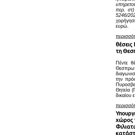
υπηρετο
περ. στ
5246/20
χορήγησ
ευρώ.
περισσό
θέσεις
τη Θεσ
Πέντε θ
Θεσπρωτ
διαγωνι
την πρό
Πυροσβ
Θητεία (
δικαίου ε
περισσό
Υπουργ
χώρος 
Φιλιατ
κατάσ