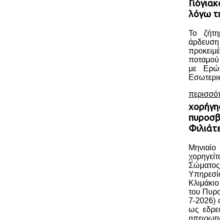
Γιόγια
λόγω τ
Το ζήτη
άρδευ
προκειμέ
ποταμού
με Ερώ
Εσωτερικ
περισσό
χορήγη
πυροσβ
Φιλιάτ
Μηνιαί
χορηγεί
Σώματος
Υπηρεσί
Κλιμάκι
του Πυρ
7-2026) 
ως εδρε
ηπειρωτ