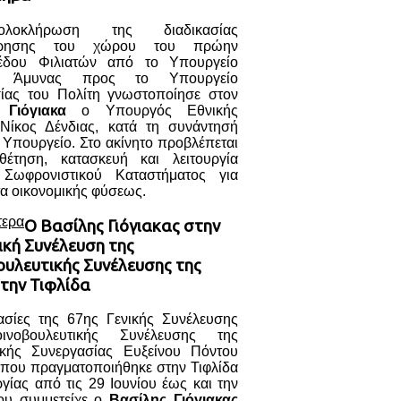
λοκλήρωση της διαδικασίας
ρησης του χώρου του πρώην
έδου Φιλιατών από το Υπουργείο
ς Άμυνας προς το Υπουργείο
ίας του Πολίτη γνωστοποίησε στον
 Γιόγιακα
ο Υπουργός Εθνικής
Νίκος Δένδιας, κατά τη συνάντησή
 Υπουργείο. Στο ακίνητο προβλέπεται
έτηση, κατασκευή και λειτουργία
 Σωφρονιστικού Καταστήματος για
α οικονομικής φύσεως.
τερα
Ο Βασίλης Γιόγιακας στην
ική Συνέλευση της
ουλευτικής Συνέλευσης της
την Τιφλίδα
γασίες της 67ης Γενικής Συνέλευσης
ινοβουλευτικής Συνέλευσης της
ικής Συνεργασίας Ευξείνου Πόντου
 που πραγματοποιήθηκε στην Τιφλίδα
γίας από τις 29 Ιουνίου έως και την
ου συμμετείχε ο
Βασίλης Γιόγιακας