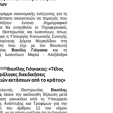
νων
ραμμα οικονομικής ενίσχυσης για τη
άσταση οικογενειών σε περιοχές που
τωπίζουν έντονο δημογραφικό
α θα ενταχθούν οι Περιφερειακές
ς Θεσπρωτίας και Ιωαννίνων, όπως
ηκε η Υπουργός Κοινωνικής Συνοχής
κογένειας Δόμνα Μιχαηλίδου στη
ηση που είχε με τον Βουλευτή
ωτίας
Βασίλη Γιόγιακα
και τη
τή Ιωαννίνων Μαρία - Αλεξάνδρα
τερα
Βασίλης Γιόγιακας: «Τέλος
ράλογες διεκδικήσεις
κών εκτάσεων από το κράτος»
λευτής Θεσπρωτίας
Βασίλης
ς
έκανε την ακόλουθη δήλωση μετά
οση εγκυκλίου από το Υπουργείο
ής Ανάπτυξης και Τροφίμων για την
γή του άρθρου 12 του νόμου
6, με το οποίο ορίζεται ότι το Δημόσιο