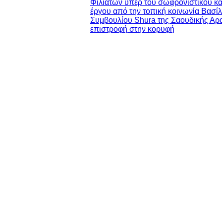
Φιλιατών υπέρ του σωφρονιστικού κα
έργου από την τοπική κοινωνία
Βασίλ
Συμβουλίου Shura της Σαουδικής Αρ
επιστροφή στην κορυφή