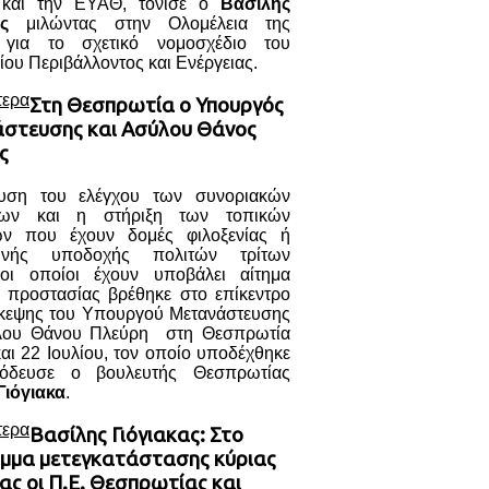
και την ΕΥΑΘ, τόνισε ο
Βασίλης
ς
μιλώντας στην Ολομέλεια της
 για το σχετικό νομοσχέδιο του
ου Περιβάλλοντος και Ενέργειας.
τερα
Στη Θεσπρωτία ο Υπουργός
στευσης και Ασύλου Θάνος
ς
υση του ελέγχου των συνοριακών
σεων και η στήριξη των τοπικών
ών που έχουν δομές φιλοξενίας ή
ινής υποδοχής πολιτών τρίτων
ι οποίοι έχουν υποβάλει αίτημα
ς προστασίας βρέθηκε στο επίκεντρο
σκεψης του Υπουργού Μετανάστευσης
λου Θάνου Πλεύρη στη Θεσπρωτία
και 22 Ιουλίου, τον οποίο υποδέχθηκε
νόδευσε ο βουλευτής Θεσπρωτίας
Γιόγιακα
.
τερα
Βασίλης Γιόγιακας: Στο
μμα μετεγκατάστασης κύριας
ας οι Π.Ε. Θεσπρωτίας και