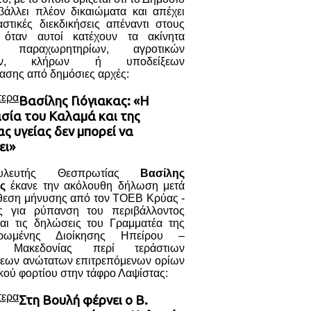
βάλλει πλέον δικαιώματα και απέχει
στικές διεκδικήσεις απέναντι στους
, όταν αυτοί κατέχουν τα ακίνητα
ι παραχωρητηρίων, αγροτικών
μών, κλήρων ή υποδείξεων
ασης από δημόσιες αρχές:
τερα
Βασίλης Γιόγιακας: «Η
σία του Καλαμά και της
ς υγείας δεν μπορεί να
ει»
λευτής Θεσπρωτίας
Βασίλης
ς
έκανε την ακόλουθη δήλωση μετά
άθεση μήνυσης από τον ΤΟΕΒ Κρύας -
ς για ρύπανση του περιβάλλοντος
αι τις δηλώσεις του Γραμματέα της
τρωμένης Διοίκησης Ηπείρου –
ς Μακεδονίας περί τεράστιων
εων ανώτατων επιτρεπόμενων ορίων
κού φορτίου στην τάφρο Λαψίστας:
τερα
Στη Βουλή φέρνει ο Β.