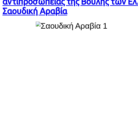
αντιπροσωπείας της Βουλής των Ε
Σαουδική Αραβία