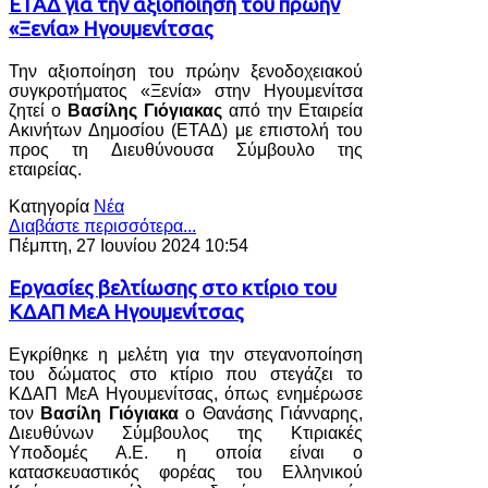
ΕΤΑΔ για την αξιοποίηση του πρώην
«Ξενία» Ηγουμενίτσας
Την αξιοποίηση του πρώην ξενοδοχειακού
συγκροτήματος «Ξενία» στην Ηγουμενίτσα
ζητεί ο
Βασίλης Γιόγιακας
από την Εταιρεία
Ακινήτων Δημοσίου (ΕΤΑΔ) με επιστολή του
προς τη Διευθύνουσα Σύμβουλο της
εταιρείας.
Κατηγορία
Νέα
Διαβάστε περισσότερα...
Πέμπτη, 27 Ιουνίου 2024 10:54
Εργασίες βελτίωσης στο κτίριο του
ΚΔΑΠ ΜεΑ Ηγουμενίτσας
Εγκρίθηκε η μελέτη για την στεγανοποίηση
του δώματος στο κτίριο που στεγάζει το
ΚΔΑΠ ΜεΑ Ηγουμενίτσας, όπως ενημέρωσε
τον
Βασίλη Γιόγιακα
ο Θανάσης Γιάνναρης,
Διευθύνων Σύμβουλος της Κτιριακές
Υποδομές Α.Ε. η οποία είναι ο
κατασκευαστικός φορέας του Ελληνικού